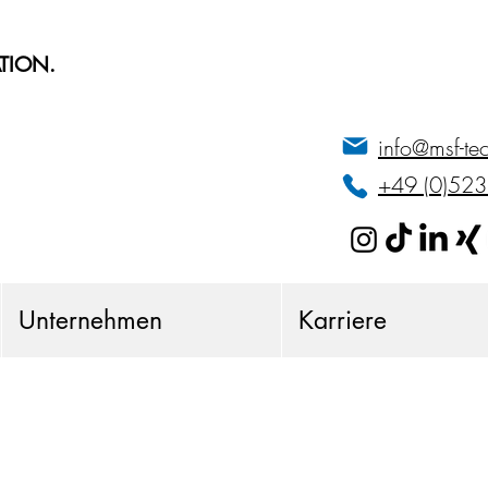
TION.
info@msf-te
+49 (0)52
Unternehmen
Karriere