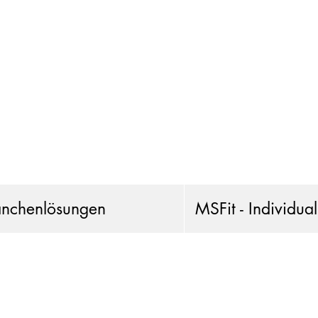
anchenlösungen
MSFit - Individua