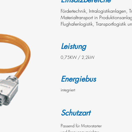
Fördertechnik, Intralogistikanlagen, 
Materialtransport in Produktionsanla
Flughafenlogistik, Transportlogistik u
Leistung
0,75KW / 2,2kW
Energiebus
integriert
Schutzart
Passend für Motorstarter
und Frequenzumrichter