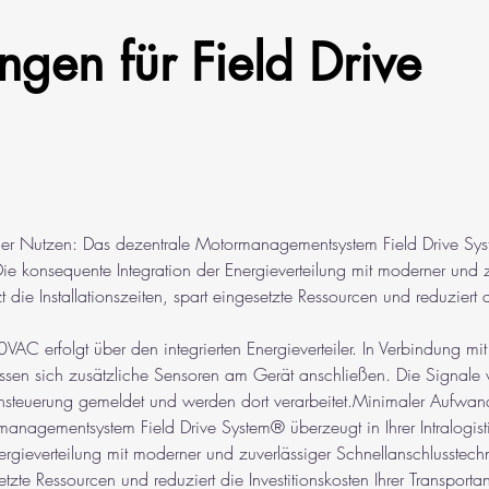
ngen für Field Drive
r Nutzen: Das dezentrale Motormanagementsystem Field Drive Sys
Die konsequente Integration der Energieverteilung mit moderner und z
 die Installationszeiten, spart eingesetzte Ressourcen und reduziert d
VAC erfolgt über den integrierten Energieverteiler. In Verbindung mit
sen sich zusätzliche Sensoren am Gerät anschließen. Die Signale
ensteuerung gemeldet und werden dort verarbeitet.Minimaler Aufwan
anagementsystem Field Drive System® überzeugt in Ihrer Intralogis
ergieverteilung mit moderner und zuverlässiger Schnellanschlusstechn
setzte Ressourcen und reduziert die Investitionskosten Ihrer Transporta