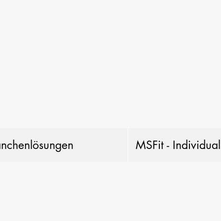
anchenlösungen
MSFit - Individua