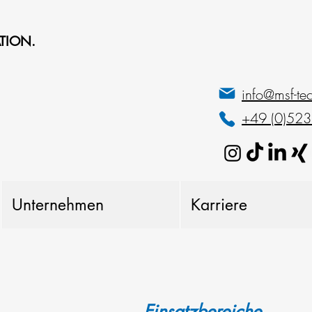
TION.
info@msf-te
+49 (0)52
Unternehmen
Karriere
Einsatzbereiche