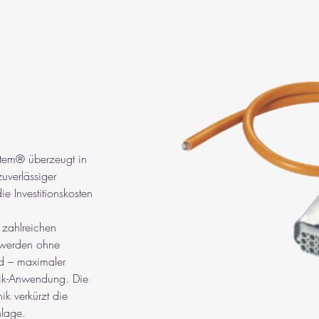
tem® überzeugt in 
uverlässiger 
ie Investitionskosten 
 zahlreichen 
 werden ohne 
d – maximaler 
tik-Anwendung. Die 
ik verkürzt die 
nlage.