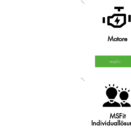
Motore
mehr
MSFit
Individuallös