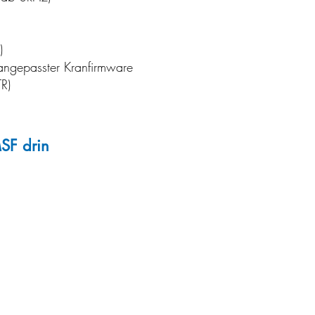
)
 angepasster Kranfirmware
R)
MSF drin