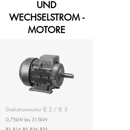
UND
WECHSELSTROM -
MOTORE
Drehstrommotor IE 2 / IE 3
0,75kW bis 315kW
B3, B14, B5, B34, B35