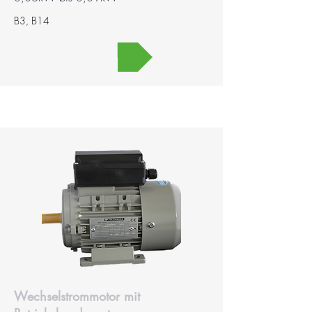
B3, B14
MEHR
Wechselstrommotor mit