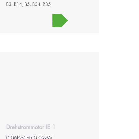
B3, B14, B5, B34, B35
MEHR
Drehstrommotor IE 1
0,06kW bis 0,09kW