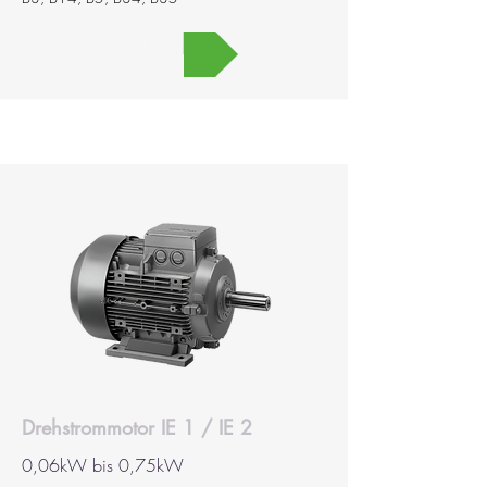
MEHR
Drehstrommotor IE 1 / IE 2
0,06kW bis 0,75kW