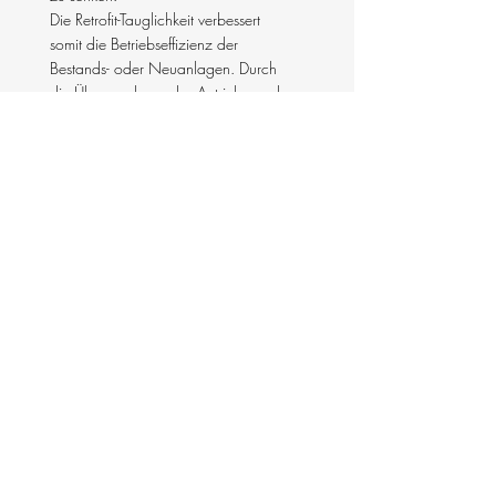
Die Retrofit-Tauglichkeit verbessert
somit die Betriebseffizienz der
Bestands- oder Neuanlagen. Durch
die Überwachung des Antriebs- und
des
Maschinenzustands werden die
Wartungsplanungen optimiert und die
Instandhaltungskosten gesenkt.
Das innovative Antriebs-
Automatisierungssystem wurde von
MSF-Vathauer Antriebstechnik
entwickelt, um Antriebe und
Maschinenperipherien sowie andere
industrielle Anwendungen ohne
zusätzliche Sensoren über ein so
genanntes Condition Monitoring zu
analysieren und entsprechend einem
bedarfsgerechten
Wartungs- und
Instandhaltungsprozess