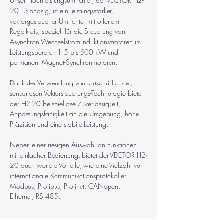
Unser Hochleistungsumrichter, der VECTOR H2-
20 - 3-phasig, ist ein leistungsstarker, 
vektorgesteuerter Umrichter mit offenem 
Regelkreis, speziell für die Steuerung von 
Asynchron-Wechselstrom-Induktionsmotoren im 
Leistungsbereich 
1,5 bis 500 kW
 und 
permanent Magnet-Synchronmotoren. 
Dank der Verwendung von fortschrittlichster, 
sensorlosen Vektorsteuerungs-Technologie bietet 
der H2-20 beispiellose Zuverlässigkeit, 
Anpassungsfähigkeit an die Umgebung, hohe 
Präzision und eine stabile Leistung. 
Neben einer riesigen Auswahl an Funktionen 
mit einfacher Bedienung, bietet der VECTOR H2-
20 auch weitere Vorteile, wie eine Vielzahl von 
internationale Kommunikationsprotokolle: 
Modbus, Profibus, Profinet, CANopen, 
Ethernet, RS 485.