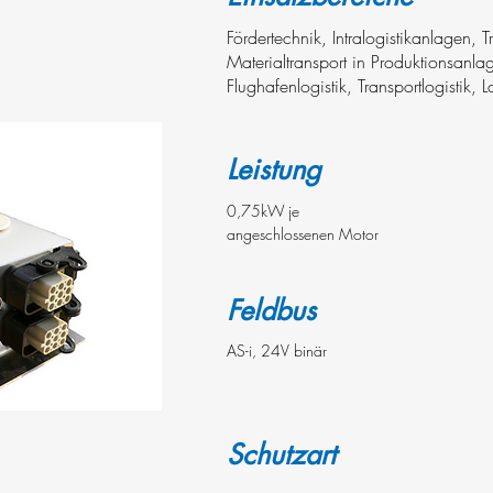
Fördertechnik, Intralogistikanlagen, 
Materialtransport in Produktionsanla
Flughafenlogistik, Transportlogistik, L
Leistung
0,75kW je
angeschlossenen Motor
Feldbus
AS-i, 24V binär
Schutzart