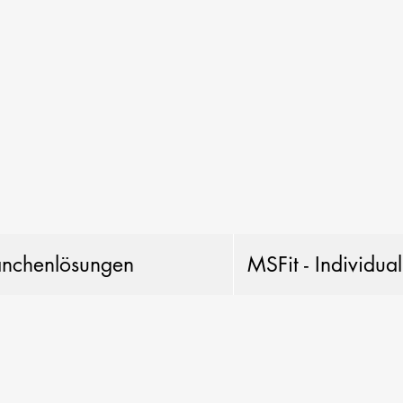
anchenlösungen
MSFit - Individua