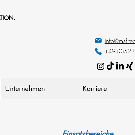
TION.
info@msf-te
+49 (0)52
Unternehmen
Karriere
Einsatzbereiche