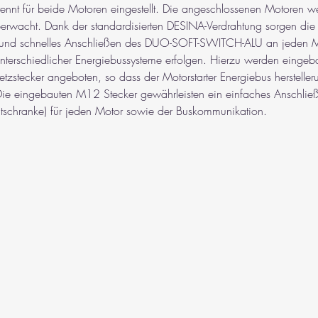
nt für beide Motoren eingestellt. Die angeschlossenen Motoren wer
rwacht. Dank der standardisierten DESINA-Verdrahtung sorgen die
es und schnelles Anschließen des DUO-SOFT-SWITCH-ALU an jeden M
unterschiedlicher Energiebussysteme erfolgen. Hierzu werden eingeb
zstecker angeboten, so dass der Motorstarter Energiebus herstelle
ie eingebauten M12 Stecker gewährleisten ein einfaches Anschlie
chtschranke) für jeden Motor sowie der Buskommunikation.