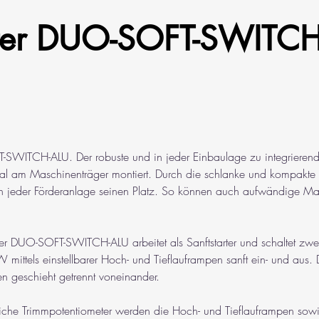
ter DUO-SOFT-SWITCH
SWITCH-ALU. Der robuste und in jeder Einbaulage zu integrierende
ntral am Maschinenträger montiert. Durch die schlanke und kompakte
 in jeder Förderanlage seinen Platz. So können auch aufwändige Mas
rter DUO-SOFT-SWITCH-ALU arbeitet als Sanftstarter und schaltet zwe
ittels einstellbarer Hoch- und Tieflauframpen sanft ein- und aus. 
n geschieht getrennt voneinander.
che Trimmpotentiometer werden die Hoch- und Tieflauframpen sow