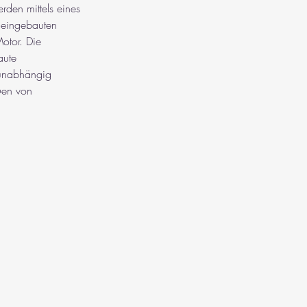
den mittels eines 
 eingebauten 
otor. Die 
aute 
runabhängig 
ßen von 