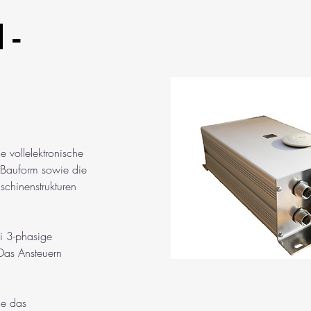
 -
 vollelektronische 
 Bauform sowie die 
chinenstrukturen 
i 3-phasige 
Das Ansteuern 
ie das 